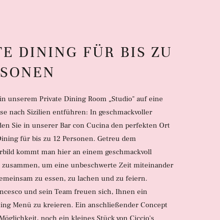
TE DINING FÜR BIS ZU
RSONEN
 in unserem Private Dining Room „Studio" auf eine
ise nach Sizilien entführen: In geschmackvoller
en Sie in unserer Bar con Cucina den perfekten Ort
 Dining für bis zu 12 Personen. Getreu dem
orbild kommt man hier an einem geschmackvoll
h zusammen, um eine unbeschwerte Zeit miteinander
gemeinsam zu essen, zu lachen und zu feiern.
ncesco und sein Team freuen sich, Ihnen ein
ing Menü zu kreieren. Ein anschließender Concept
 Möglichkeit, noch ein kleines Stück von Ciccio's