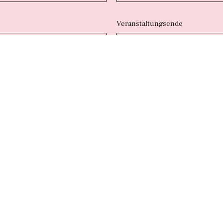
Veranstaltungsende
have read and agreed to our
Privacy Policy
.