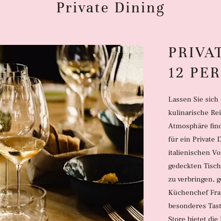
Private Dining
PRIVA
12 PE
Lassen Sie sich
kulinarische Re
Atmosphäre find
für ein Private
italienischen V
gedeckten Tisc
zu verbringen, 
Küchenchef Fra
besonderes Tast
Store bietet die